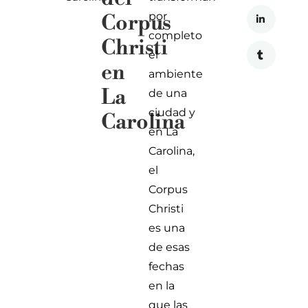
por
Corpus
completo
Christi
el
en
ambiente
La
de una
ciudad y
Carolina
en La
Carolina,
el
Corpus
Christi
es una
de esas
fechas
en la
que las