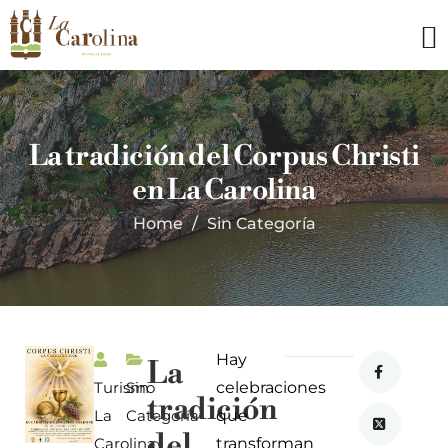
La tradición del Corpus Christi
en La Carolina
Home
Sin Categoría
Hay
La
Turismo
Sin
celebraciones
tradición
La
Categoría
que
del
Carolina
transforman