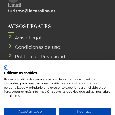
Email
turismo@lacarolina.es
AVISOS LEGALES
Aviso Legal
Condiciones de uso
Política de Privacidad
Política de Cookies
Utilizamos cookies
Podemos utilizarlas para el análisis de los datos de nuestros
visitantes, para mejorar nuestro sitio web, mostrar contenido
personalizado y brindarle una excelente experiencia en el sitio web.
©
2026 Ayuntamiento de La Carolina
Para obtener más información sobre las cookies que utilizamos, abre
Desarrollo Web
InnovaSur
los ajustes.
Aceptar todo
Rechazar