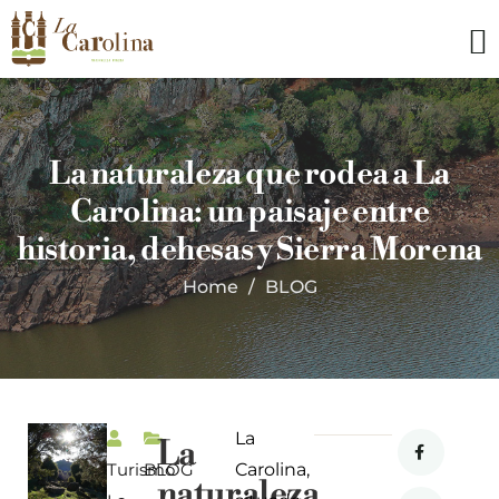
La naturaleza que rodea a La
Carolina: un paisaje entre
historia, dehesas y Sierra Morena
Home
BLOG
La
La
Turismo
BLOG
Carolina,
naturaleza