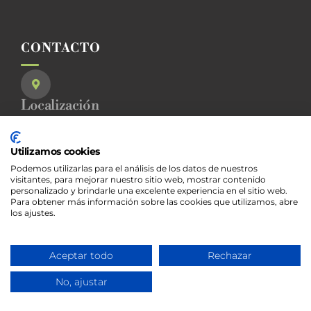
CONTACTO
Localización
Plaza del Ayuntamiento, 1
23200 La Carolina (Jaén)
Utilizamos cookies
Podemos utilizarlas para el análisis de los datos de nuestros
Teléfono
visitantes, para mejorar nuestro sitio web, mostrar contenido
personalizado y brindarle una excelente experiencia en el sitio web.
+34 953 66 00 34
Para obtener más información sobre las cookies que utilizamos, abre
los ajustes.
Email
turismo@lacarolina.es
Aceptar todo
Rechazar
No, ajustar
AVISOS LEGALES