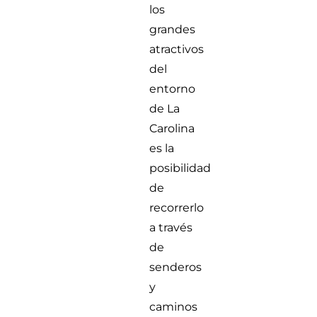
los
grandes
atractivos
del
entorno
de La
Carolina
es la
posibilidad
de
recorrerlo
a través
de
senderos
y
caminos